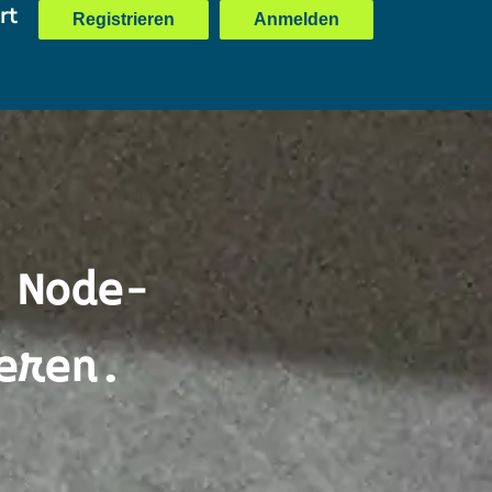
rt
Registrieren
Anmelden
 Node-
eren.