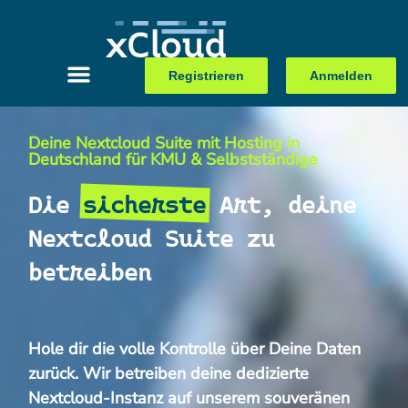
Registrieren
Anmelden
Deine Nextcloud Suite mit Hosting in
Deutschland für KMU & Selbstständige
Die
sicherste
Art, deine
Nextcloud Suite zu
betreiben
Hole dir die volle Kontrolle über Deine Daten
zurück. Wir betreiben deine dedizierte
Nextcloud-Instanz auf unserem souveränen