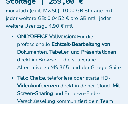
Storage | 259,00 €
monatlich (exkl. MwSt.); 1000 GB Storage inkl.
jeder weitere GB: 0,0452 € pro GB mtl.; jeder
weitere User zzgl. 4,90 € mtl;
ONLYOFFICE Vollversion:
Für die
professionelle
Echtzeit-Bearbeitung von
Dokumenten, Tabellen und Präsentationen
direkt im Browser – die souveräne
Alternative zu MS 365. und der Google Suite.
Talk:
Chatte
, telefoniere oder starte HD-
Videokonferenzen
direkt in deiner Cloud.
Mit
Screen-Sharing
und Ende-zu-Ende-
Verschlüsselung kommuniziert dein Team
absolut vertraulich und DSGVO-konform –
ohne externe Tools.
Enterprise File Sync & Share:
Synchronisiere