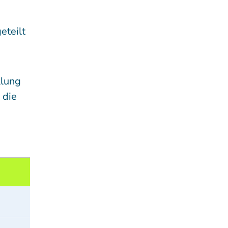
eteilt
llung
 die