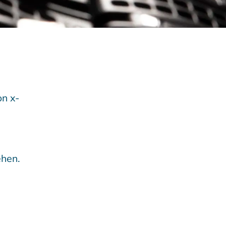
n x-
ehen.