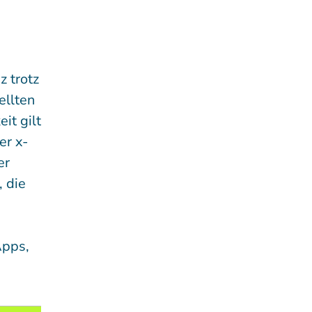
z trotz
ellten
it gilt
er x-
er
 die
Apps,