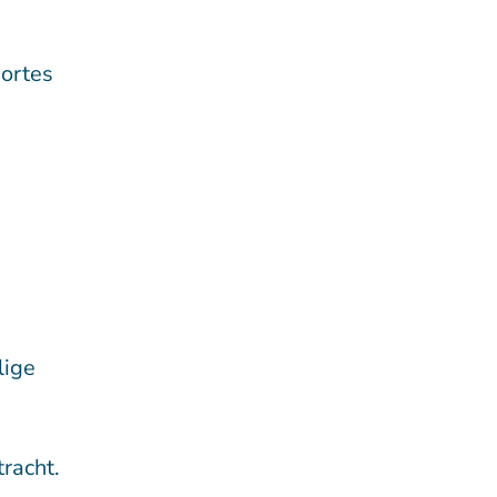
dortes
lige
racht.