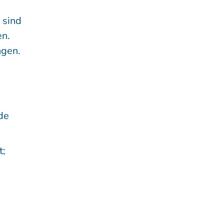
 sind
en.
ngen.
de
t;