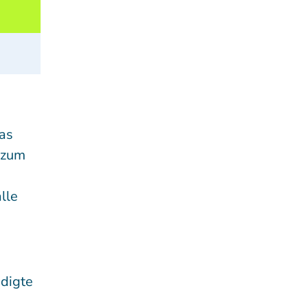
das
 zum
lle
u
ndigte