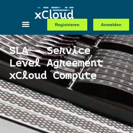
Registrieren
Anmelden
SLA – Service
Level Agreement
xCloud Compute